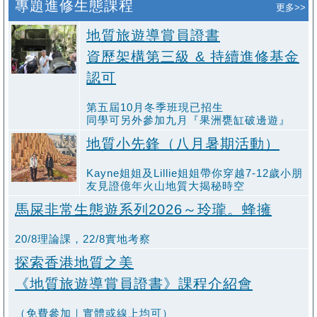
專題進修生態課程
更多>>
地質旅遊導賞員證書
資歷架構第三級 & 持續進修基金
認可
第五屆10月冬季班現已招生
同學可另外參加九月『果洲甕缸破邊遊』
地質小先鋒（八月暑期活動）
Kayne姐姐及Lillie姐姐帶你穿越7-12歲小朋
友見證億年火⼭地質大揭秘時空
馬屎非常生態遊系列2026～玲瓏。蜂擁
20/8理論課，22/8實地考察
探索香港地質之美
《地質旅遊導賞員證書》課程介紹會
（免費參加｜實體或線上均可）