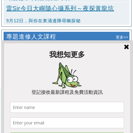
雷Sir今日大嶼隨心攝系列～夜探黃龍坑
9月12日，與你在東涌邊陲尋幽探秘
專題進修人文課程
更多>>
三星堆～古蜀王國深度考察之旅
9月已滿，現加開10月8日四川成都考察
自然療癒瑜伽班
✨ 黃昏瑜伽 × 頌缽療癒 ✨
日本丹波心の行
九月丹波，與自然、文化、心靈同行
蘇Sir本土歷史文化系列～坪洲與愉景灣