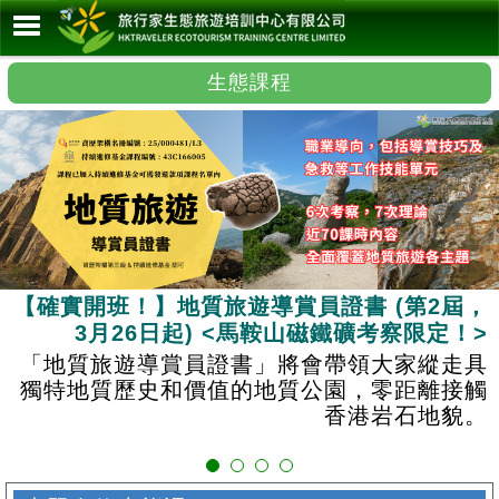
生態課程
【確實開班！】地質旅遊導賞員證書 (第2屆，
3月26日起) <馬鞍山磁鐵礦考察限定！>
「地質旅遊導賞員證書」將會帶領大家縱走具
獨特地質歷史和價值的地質公園，零距離接觸
香港岩石地貌。