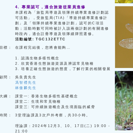
4. 專業認可，適合旅遊從業員進修
本課程為「旅監局導遊及領隊持續專業進修計劃認
可活動」，受旅監局(TIA)「導遊持續專業進修計
劃」及「領隊持續專業進修計劃」認可的C項活
動；活動時數可同時被計入該兩個計劃的有關進修
時段內，適合註冊導遊及領隊續牌照選修。
活動編號: TGC132ETTC
目標：
在課程完結後，您將會能夠…
1. 認識生物多樣性概念
2. 欣賞香港生態旅遊資源及辨認常見物種
3. 培養正確生態旅遊的態度，了解行業的相關發展
顧問：
吳良貴先生
馮智禮先生
林傲麟先生
大綱：
課堂一: 香港生物多樣性基礎概念
課堂二: 生境和常見物種
課堂三: 可持續旅遊概念及生境面臨的威脅
時間：
3堂理論課及3次戶外考察，共30小時。
理論課：2024年12月3、10、17日(二) 19:00 -
21:00