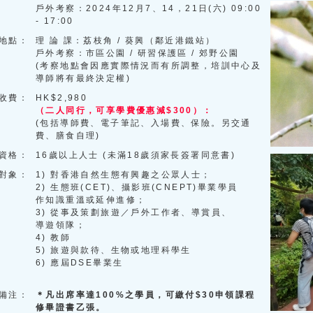
戶外考察：2024年12月7、14，21日(六) 09:00
- 17:00
地點：
理 論 課：荔枝角 / 葵興（鄰近港鐵站）
戶外考察：市區公園 / 研習保護區 / 郊野公園
(考察地點會因應實際情況而有所調整，培訓中心及
導師將有最終決定權)
收費：
HK$2,980
（二人同行，可享學費優惠減$300）：
(包括導師費、電子筆記、入場費、保險。另交通
費、膳食自理)
資格：
16歲以上人士 (未滿18歲須家長簽署同意書)
對象：
1) 對香港自然生態有興趣之公眾人士；
2) 生態班(CET)、攝影班(CNEPT)畢業學員
作知識重溫或延伸進修；
3) 從事及策劃旅遊／戶外工作者、導賞員、
導遊領隊；
4) 教師
5) 旅遊與款待、生物或地理科學生
6) 應屆DSE畢業生
備注：
＊凡出席率達100%之學員，可繳付$30申領課程
修畢證書乙張。