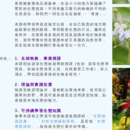
香港雖被譽為石屎森林，在這小小的地方卻蘊藏了
豐富的生態資源！不同有趣又吸引的物種於不同的
生境居住，與我們一同生活在這個家 --「香港」。
本課程帶領學員從城市出發，在自己熟悉的地方開
啟探索生態的眼睛，學習觀察生態的方法。繼而走
進郊外，欣賞香港多樣的美境及認識本地生物多樣
性，進而學懂珍惜並愛護奇妙又美麗的自然世界，
甚至投身生態相關行業為保育出一分力。
1. 名師執教、專業授課
特色：
本課程由資深生態旅遊導師授課 (包括: 資深生態導
賞員、前線生態保育人員、自然教育工作者)，深入
淺出，帶你認識香港的生物多樣性！
2. 理論與實踐並重
除課堂教授理論外，還會配合實地考察，從市區公
園學到郊野，學員可親身感受並活用課堂知識，貼
身感受本地生態的魅力。
3. 可持續學習生態知識
修畢本課程之學員可銜接修讀進階課程 -
「生態旅
遊證書」
、
「自然生態攝影課程」
及其他
「生態
專題課程」
，為投身生態行業作好準備。