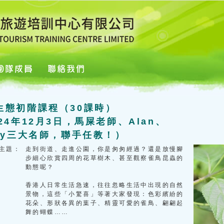
生態初階課程（30課時）
24年12月3日，馬屎老師、Alan、
ony三大名師，聯手任教！）
主題：
走到街道、走進公園，你是匆匆經過？還是放慢腳
步細心欣賞四周的花草樹木、甚至觀察雀鳥昆蟲的
動態呢？
香港人日常生活急速，往往忽略生活中出現的自然
景物，這些「小驚喜」等著大家發現：色彩繽紛的
花朵、形狀各異的葉子、精靈可愛的雀鳥、翩翩起
舞的蝴蝶……