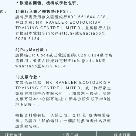
＊歡迎各團體、機構或學校包班。
式：：
1)銀行入賬／轉數快(FPS)：
請將所需費用存入匯豐銀行801-661844-838，
戶口名稱: HKTRAVELER ECOTOURISM
TRAINING CENTRE LIMITED，並將銀行入賬
存根副本電郵至info@ettc.hk或whatsapp至
6029 6134。
2)PayMe付款：
請掃描QR Code或以電話號碼6029 6134繳付所
需費用，並將入賬紀錄電郵至info@ettc.hk或
whatsapp至6029 6134，
3)支票付款：
支票抬頭請寫「HKTRAVELER ECOTOURISM
TRAINING CENTRE LIMITED」或「旅行家生
態旅遊培訓中心有限公司」，期票恕不接受。請將
支票寄回本中心郵寄地址 ( 新界沙頭角順平街8號
地下B舖 ) ，
轉帳資料需包括：入賬日期、金額 及 成功轉賬提
示，另請在「我的備註」一欄註明參加者姓名及報
讀課程名稱。
課程編號
上課日期
截止日期