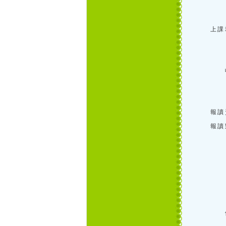
上課
報讀
報讀