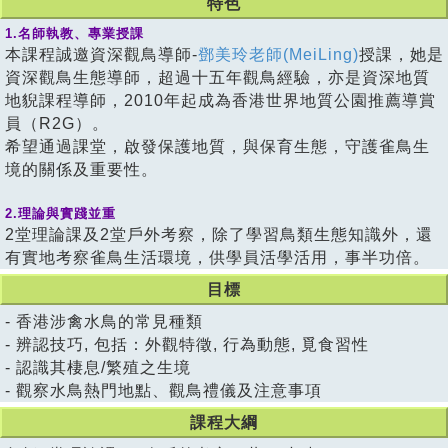
特色
1.名師執教、專業授課
本課程誠邀資深觀鳥導師-
鄧美玲老師(MeiLing)
授課，她是
資深觀鳥生態導師，超過十五年觀鳥經驗，亦是資深地質
地貎課程導師，2010年起成為香港世界地質公園推薦導賞
員（R2G）。
希望通過課堂，啟發保護地質，與保育生態，守護雀鳥生
境的關係及重要性。
2.理論與實踐並重
2堂理論課及2堂戶外考察，除了學習鳥類生態知識外，還
有實地考察雀鳥生活環境，供學員活學活用，事半功倍。
目標
- 香港涉禽水鳥的常見種類
- 辨認技巧, 包括：外觀特徵, 行為動態, 覓食習性
- 認識其棲息/繁殖之生境
- 觀察水鳥熱門地點、觀鳥禮儀及注意事項
課程大綱