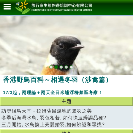
香港野鳥百科～相遇冬羽（涉禽篇）
17/3起，兩理論＋兩天全日米埔浮橋禁區考察！
主題
訪尋候鳥天堂 - 拉姆薩爾濕地的遷羽之美
冬季后海灣水鳥, 羽色相若, 如何快速辨認品種?
三月開始, 水鳥換上亮麗婚羽,如何辨認和尋找?