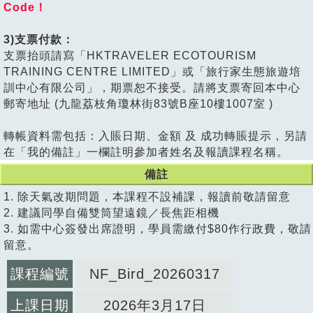
Code！
3)支票付款：
支票抬頭請寫「HKTRAVELER ECOTOURISM
TRAINING CENTRE LIMITED」或「旅行家生態旅遊培
訓中心有限公司」，期票恕不接受。請將支票寄回本中心
郵寄地址 (九龍荔枝角瓊林街83號B座10樓1007室 )
轉帳資料需包括：入賬日期、金額 及 成功轉賬提示，另請
在「我的備註」一欄註明參加者姓名及報讀課程名稱。
備註
1. 除天氣改期問題，本課程不設補課，報讀前敬請留意
2. 建議同學自備雙筒望遠鏡／長焦距相機
3. 如需中心簽發出席證明，學員需繳付$80作行政費，敬請
留意。
課程編號
NF_Bird_20260317
上課日期
2026年3月17日