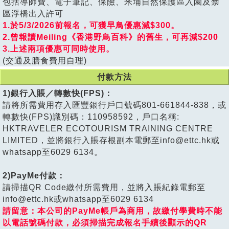
包括導師費、電子筆記、保險、米埔自然保護區入園及禁
區浮橋出入許可
1.於5/3/2026前報名，可獲早鳥優惠減$300。
2.曾報讀Meiling《香港野鳥百科》的舊生，可再減$200
3.上述兩項優惠可同時使用。
(交通及膳食費用自理)
付款方法
1)銀行入賬／轉數快(FPS)：
請將所需費用存入匯豐銀行戶口號碼801-661844-838，或
轉數快(FPS)識別碼：110958592，戶口名稱:
HKTRAVELER ECOTOURISM TRAINING CENTRE
LIMITED，並將銀行入賬存根副本電郵至info@ettc.hk或
whatsapp至6029 6134。
2)PayMe付款：
請掃描QR Code繳付所需費用，並將入賬紀錄電郵至
info@ettc.hk或whatsapp至6029 6134
請留意：本公司的PayMe帳戶為商用，故繳付學費時不能
以電話號碼付款，必須掃描完成報名手續後顯示的QR