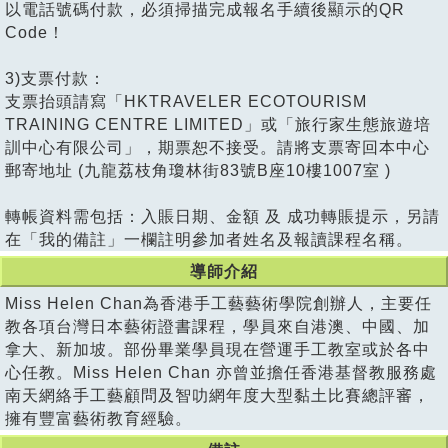
以電話號碼付款，必須掃描完成報名手續後顯示的QR
Code！
3)支票付款：
支票抬頭請寫「HKTRAVELER ECOTOURISM
TRAINING CENTRE LIMITED」或「旅行家生態旅遊培
訓中心有限公司」，期票恕不接受。請將支票寄回本中心
郵寄地址 (九龍荔枝角瓊林街83號B座10樓1007室 )
轉帳資料需包括：入賬日期、金額 及 成功轉賬提示，另請
在「我的備註」一欄註明參加者姓名及報讀課程名稱。
導師介紹
Miss Helen Chan為香港手工藝藝術學院創辦人，主要任
教各項台灣⽇本藝術證書課程，學員來⾃港澳、中國、加
拿⼤、新加坡。部份畢業學員現在營運⼿⼯教室或於各中
⼼任教。Miss Helen Chan 亦曾並擔任香港基督教服務處
南天網絡⼿⼯藝顧問及智叻網年度⼤型黏⼟⽐賽總評審，
擁有豐富藝術教育經驗。