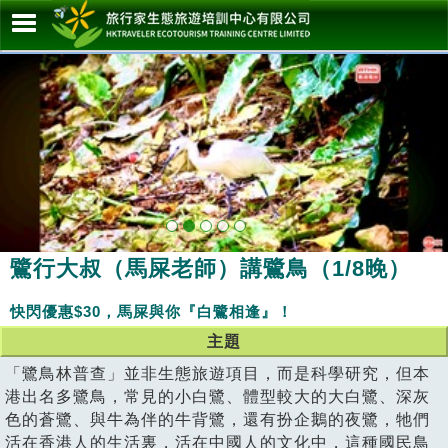
鷺行大叔（馬屎老師）講鷺鳥（1/8晚）
快閃優惠$30，馬屎與你『白鷺相逢』！
主題
「鷺鳥林普查」並非生態旅遊項目，而是科學研究，但本
港出名多鷺鳥，常見的小白鷺、體型較大的大白鷺、深灰
色的蒼鷺、與牛為伴的牛背鷺，還有扮企鵝的夜鷺，牠們
活在香港人的生活裏，活在中國人的文化中，這種國民鳥