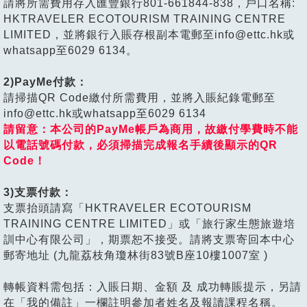
請將所需費用存入匯豐銀行801-661844-838，戶口名稱:
HKTRAVELER ECOTOURISM TRAINING CENTRE
LIMITED，並將銀行入賬存根副本電郵至info@ettc.hk或
whatsapp至6029 6134。
2)PayMe付款：
請掃描QR Code繳付所需費用，並將入賬紀錄電郵至
info@ettc.hk或whatsapp至6029 6134
請留意：本公司的PayMe帳戶為商用，故繳付學費時不能
以電話號碼付款，必須掃描完成報名手續後顯示的QR
Code！
3)支票付款：
支票抬頭請寫「HKTRAVELER ECOTOURISM
TRAINING CENTRE LIMITED」或「旅行家生態旅遊培
訓中心有限公司」，期票恕不接受。請將支票寄回本中心
郵寄地址 (九龍荔枝角瓊林街83號B座10樓1007室 )
轉帳資料需包括：入賬日期、金額 及 成功轉賬提示，另請
在「我的備註」一欄註明參加者姓名及報讀課程名稱。