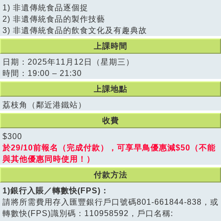
1) 非遺傳統食品逐個捉
2) 非遺傳統食品的製作技藝
3) 非遺傳統食品的飲食文化及有趣典故
上課時間
日期：2025年11月12日（星期三）
時間：19:00 – 21:30
上課地點
荔枝角（鄰近港鐵站）
收費
$300
於29/10前報名（完成付款），可享早鳥優惠減$50（不能
與其他優惠同時使用！）
付款方法
1)銀行入賬／轉數快(FPS)：
請將所需費用存入匯豐銀行戶口號碼801-661844-838，或
轉數快(FPS)識別碼：110958592，戶口名稱: