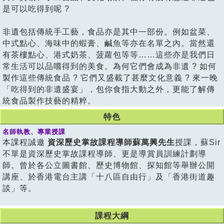
是可以吃得到呢 ?
非遺包括傳統手工藝，食品亦是其中㇐部份。例如盆菜、
中式點心、海味中的蝦膏、鹹魚等亦在名單之內。當然還
有茶樓點心、港式奶茶、菠蘿包等等……這些亦是我們日
常生活可以品嚐得到的美食。為何它們會成為非遺 ? 如何
製作這些傳統食品 ? 它們又盛載了甚麼文化意義 ? 來一晚
「吃得到的非遺盛宴」，包你食指大動之外，更能了解傳
統食品製作技藝的精粹。
特色
名師執教、專業授課
本課程誠邀
資深歷史掌故課程導師蘇萬興先生
授課，蘇Sir
不單是資深歷史掌故課程導師、更是導賞員訓練計劃導
師。曾於各公立圖書館、歷史博物館、探知館等舉辦公開
講座、於香港電台主講「十八區自由行」及「香港街道趣
談」等。
課程大綱