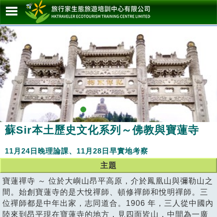
蘇Sir本土歷史文化系列～佛教與寶蓮寺
11月24日晚理論課、11月28日早實地考察
主題
寶蓮禪寺 ～ 位於大嶼山昂平高原，介於鳳凰山與彌勒山之
間。始創寶蓮寺的是大悅禪師、頓修禪師和悅明禪師。三
位禪師都是中年出家，志同道合。1906 年，三人從中國內
陸來到昂平現在寶蓮寺的地方，見四面皆山，中間為一廣