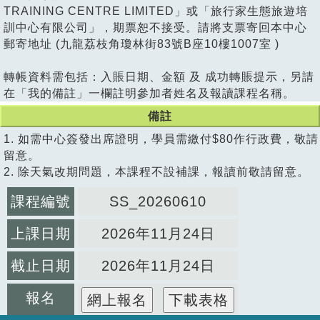
TRAINING CENTRE LIMITED」或「旅行家生態旅遊培
訓中心有限公司」，期票恕不接受。請將支票寄回本中心
郵寄地址 (九龍荔枝角瓊林街83號B座10樓1007室 )
轉帳資料需包括：入賬日期、金額 及 成功轉賬提示，另請
在「我的備註」一欄註明參加者姓名及報讀課程名稱。
備註
1. 如需中心簽發出席證明，學員需繳付$80作行政費，敬請
留意。
2. 除天氣改期問題，本課程不設補課，報讀前敬請留意。
課程編號
SS_20260610
上課日期
2026年11月24日
截止日期
2026年11月24日
報名