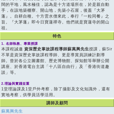
闊的平地，風水極佳，認為是十方道場所在，於是親自動
手，在該地築棚寮、開山地，先築小石屋，後蓋『大茅
蓬』。自耕自種。十方雲水僧來此，奉行『一粒同餐』之
旨。『大茅蓬』即今日寶蓮禪寺。他們就是寶蓮寺的開山
祖。
特色
1. 名師執教、專業授課
本課程誠邀
資深歷史掌故課程導師蘇萬興先生
授課，蘇Sir
不單是資深歷史掌故課程導師、更是導賞員訓練計劃導
師。曾於各公立圖書館、歷史博物館、探知館等舉辦公開
講座、於香港電台主講「十八區自由行」及「香港街道趣
談」等。
2.理論與實踐並重
1堂理論課及1堂戶外考察，除了攝影及文化知識外，還有
實地考察，供學員活學活用。
講師及顧問
蘇萬興先生