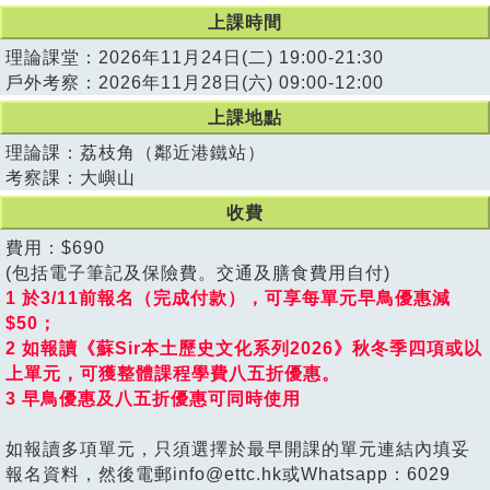
上課時間
理論課堂：2026年11月24日(二) 19:00-21:30
戶外考察：2026年11月28日(六) 09:00-12:00
上課地點
理論課：荔枝角（鄰近港鐵站）
考察課：大嶼山
收費
費用：$690
(包括電子筆記及保險費。交通及膳食費用自付)
1 於3/11前報名（完成付款），可享每單元早鳥優惠減
$50；
2 如報讀《蘇Sir本土歷史文化系列2026》秋冬季四項或以
上單元，可獲整體課程學費八五折優惠。
3 早鳥優惠及八五折優惠可同時使用
如報讀多項單元，只須選擇於最早開課的單元連結內填妥
報名資料，然後電郵info@ettc.hk或Whatsapp：6029