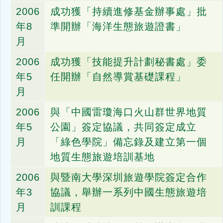
2006
成功獲「持續進修基金辦事處」批
年8
準開辦「海洋生態旅遊證書」
月
2006
成功獲「技能提升計劃秘書處」委
年5
任開辦「自然導賞基礎課程」
月
2006
與「中國雷瓊海口火山群世界地質
年5
公園」簽定協議，共同簽定成立
月
「綠色學院」備忘錄及建立第一個
地質生態旅遊培訓基地
2006
與暨南大學深圳旅遊學院簽定合作
年3
協議，舉辦一系列中國生態旅遊培
月
訓課程