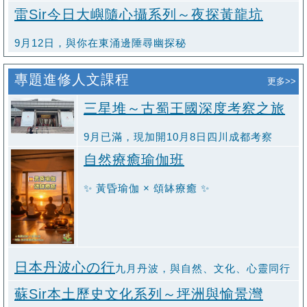
雷Sir今日大嶼隨心攝系列～夜探黃龍坑
9月12日，與你在東涌邊陲尋幽探秘
專題進修人文課程
更多>>
三星堆～古蜀王國深度考察之旅
9月已滿，現加開10月8日四川成都考察
自然療癒瑜伽班
✨ 黃昏瑜伽 × 頌缽療癒 ✨
日本丹波心の行
九月丹波，與自然、文化、心靈同行
蘇Sir本土歷史文化系列～坪洲與愉景灣