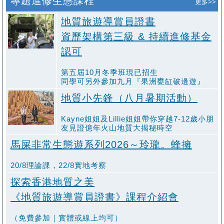
專題進修生態課程
更多>>
地質旅遊導賞員證書
資歷架構第三級 & 持續進修基金
認可
第五屆10月冬季班現已招生
同學可另外參加九月『果洲甕缸破邊遊』
地質小先鋒（八月暑期活動）
Kayne姐姐及Lillie姐姐帶你穿越7-12歲小朋
友見證億年火⼭地質大揭秘時空
馬屎非常生態遊系列2026～玲瓏。蜂擁
20/8理論課，22/8實地考察
探索香港地質之美
《地質旅遊導賞員證書》課程介紹會
（免費參加｜實體或線上均可）