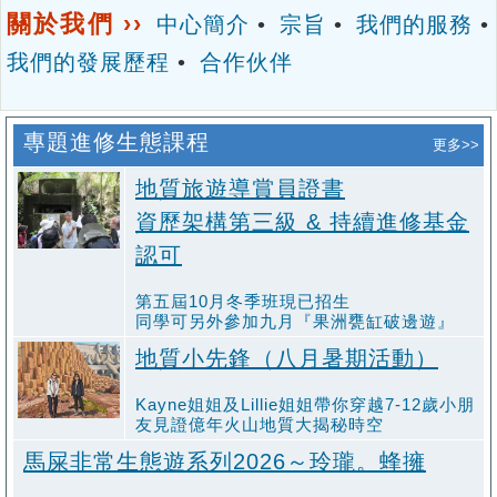
關於我們 ››
中心簡介
•
宗旨
•
我們的服務
•
我們的發展歷程
•
合作伙伴
專題進修生態課程
更多>>
地質旅遊導賞員證書
資歷架構第三級 & 持續進修基金
認可
第五屆10月冬季班現已招生
同學可另外參加九月『果洲甕缸破邊遊』
地質小先鋒（八月暑期活動）
Kayne姐姐及Lillie姐姐帶你穿越7-12歲小朋
友見證億年火⼭地質大揭秘時空
馬屎非常生態遊系列2026～玲瓏。蜂擁