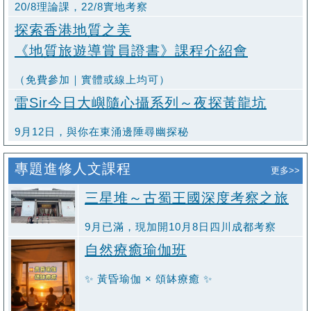
20/8理論課，22/8實地考察
探索香港地質之美
《地質旅遊導賞員證書》課程介紹會
（免費參加｜實體或線上均可）
雷Sir今日大嶼隨心攝系列～夜探黃龍坑
9月12日，與你在東涌邊陲尋幽探秘
專題進修人文課程
更多>>
三星堆～古蜀王國深度考察之旅
9月已滿，現加開10月8日四川成都考察
自然療癒瑜伽班
✨ 黃昏瑜伽 × 頌缽療癒 ✨